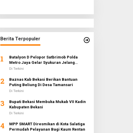
Berita Terpopuler
1
Batalyon D Pelopor Satbrimob Polda
Metro Jaya Gelar Syukuran Jelang
Ramadhan 1442 H
Di Terkini
2
Baznas Kab Bekasi Berikan Bantuan
Puting Beliung Di Desa Tamansari
Di Terkini
3
Bupati Bekasi Membuka Mukab VII Kadin
Kabupaten Bekasi
Di Terkini
4
MPP SMART Diresmikan di Kota Salatiga
Permudah Pelayanan Bagi Kaum Rentan