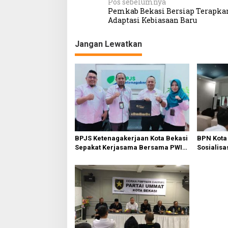
N
Pos sebelumnya
Pemkab Bekasi Bersiap Terapka
a
Adaptasi Kebiasaan Baru
v
Jangan Lewatkan
i
g
a
s
i
p
o
BPJS Ketenagakerjaan Kota Bekasi
BPN Kota
s
Sepakat Kerjasama Bersama PWI
Sosialisa
Bekasi
Tanah Wa