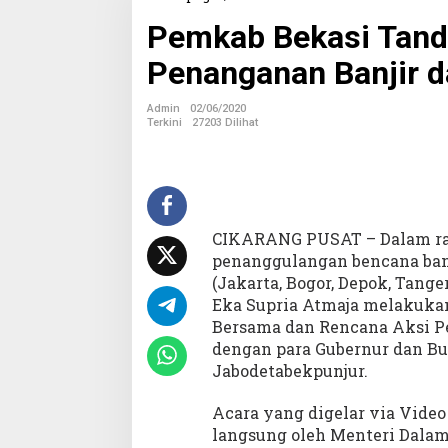
e
Pemkab Bekasi Tand
m
k
Penanganan Banjir d
a
b
B
Admin
02/06/2020
e
Terkini
27203 Dilihat
k
a
s
i
T
a
CIKARANG PUSAT – Dalam ra
n
penanggulangan bencana banj
d
(Jakarta, Bogor, Depok, Tange
a
t
Eka Supria Atmaja melakuka
a
Bersama dan Rencana Aksi P
n
dengan para Gubernur dan Bu
g
Jabodetabekpunjur.
a
n
i
Acara yang digelar via Video 
K
langsung oleh Menteri Dala
o