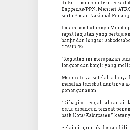
diikuti para menteri terkait
m
Bappenas/PPN, Menteri ATR/
i
serta Badan Nasional Penan
t
m
e
Dalam sambutannya Mendagri
n
rapat lanjutan yang bertuju
P
banjir dan longsor Jabodeta
e
COVID-19
n
a
n
“Kegiatan ini merupakan la
g
longsor dan banjir yang meli
a
n
Menurutnya, setelah adanya
a
n
masalah tersebut nantinya a
B
penangananan.
a
n
“Di bagian tengah, aliran air 
j
perlu dibangun tempat pena
i
r
baik Kota/Kabupaten,” katany
d
a
Selain itu, untuk daerah hil
n