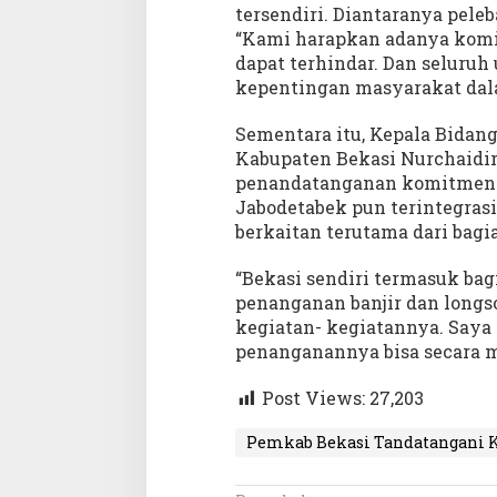
tersendiri. Diantaranya pele
L
“Kami harapkan adanya komit
o
n
dapat terhindar. Dan seluruh
g
kepentingan masyarakat dalam
s
o
Sementara itu, Kepala Bidan
r
Kabupaten Bekasi Nurchaidi
penandatanganan komitmen be
Jabodetabek pun terintegrasi
berkaitan terutama dari bagia
“Bekasi sendiri termasuk bagi
penanganan banjir dan longso
kegiatan- kegiatannya. Saya 
penanganannya bisa secara m
Post Views:
27,203
Pemkab Bekasi Tandatangani 