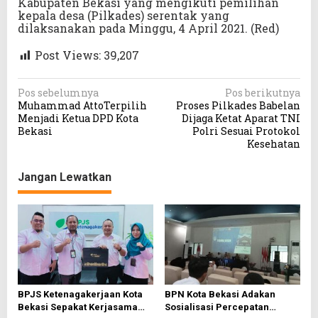
Kabupaten Bekasi yang mengikuti pemilihan
kepala desa (Pilkades) serentak yang
dilaksanakan pada Minggu, 4 April 2021. (Red)
Post Views:
39,207
N
Pos sebelumnya
Pos berikutnya
Muhammad AttoTerpilih
Proses Pilkades Babelan
a
Menjadi Ketua DPD Kota
Dijaga Ketat Aparat TNI
v
Bekasi
Polri Sesuai Protokol
Kesehatan
i
g
Jangan Lewatkan
a
s
i
p
o
s
BPJS Ketenagakerjaan Kota
BPN Kota Bekasi Adakan
Bekasi Sepakat Kerjasama
Sosialisasi Percepatan