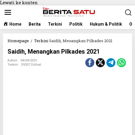
Lewati ke konten
Home
Berita
Terkini
Politik
Hukum & Politik
Ol
Homepage
/
Terkini
Saidih, Menangkan Pilkades 2021
Saidih, Menangkan Pilkades 2021
Admin
04/04/2021
Terkini
39207 Dilihat