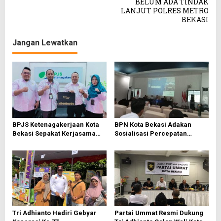
BELUM ADA TINDAK
g
LANJUT POLRES METRO
BEKASI
a
s
Jangan Lewatkan
i
p
o
s
BPJS Ketenagakerjaan Kota
BPN Kota Bekasi Adakan
Bekasi Sepakat Kerjasama
Sosialisasi Percepatan
Bersama PWI Bekasi
Sertifikasi Tanah Wakaf
Tri Adhianto Hadiri Gebyar
Partai Ummat Resmi Dukung