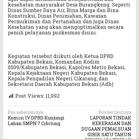
kesehatan masyarakat Desa Burangkeng. Seperti
Dinas Sumber Daya Air, Bina Marga dan Bina
Konstruksi, Dinas Perumahan, Kawasan
Permukiman dan Pertanahan dan juga Dinas
Kesehatan yang akan mengoptimalkan secara
penuh pelayanan puskesmas disini.
Kegiatan tersebut diikuti oleh Ketua DPRD
Kabupaten Bekasi, Komandan Kodim
0509/Kabupaten Bekasi, Kapolres Metro Bekasi,
Kepala Kejaksaan Negeri Kabupaten Bekasi,
Kepala Pengadilan Negeri Cikarang, dan
Sekretaris Daerah Kabupaten Bekasi.(Adh)
Post Views:
11,992
N
Pos sebelumnya
Pos berikutnya
Komisi IV DPRD Kunjungi
LAPORAN TINDAK
a
Lahan SMPN 7 Cibitung
KEKERASAN DAN
v
DUGAAN PEMALSUAN
GIRIK SATU TAHUN
i