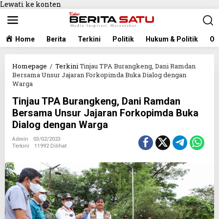
Lewati ke konten
Home
Berita
Terkini
Politik
Hukum & Politik
Ol
Homepage
/
Terkini
Tinjau TPA Burangkeng, Dani Ramdan
Bersama Unsur Jajaran Forkopimda Buka Dialog dengan
Warga
Tinjau TPA Burangkeng, Dani Ramdan
Bersama Unsur Jajaran Forkopimda Buka
Dialog dengan Warga
Admin
03/02/2023
Terkini
11992 Dilihat