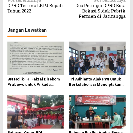
Pos sebelumnya
Pos berikutnya
DPRD Terima LKPJ Bupati
Dua Petinggi DPRD Kota
a
Tahun 2022
Bekasi Sidak Pabrik
v
Permen di Jatirangga
i
Jangan Lewatkan
g
a
s
i
p
o
BN Holik- H. Faizal Direkom
Tri Adhianto Ajak PWI Untuk
s
Prabowo untuk Pilkada
Berkolaborasi Menciptakan
Kab.Bekasi 2024
Pentahelix
Ratusan Kader PDI
Ratusan Ibu Ibu Hadiri Reses