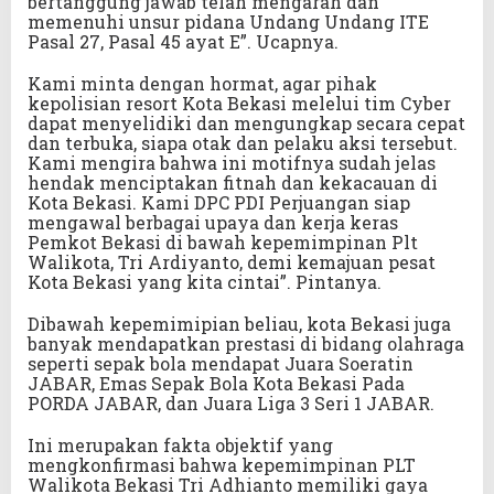
bertanggung jawab telah mengarah dan
memenuhi unsur pidana Undang Undang ITE
Pasal 27, Pasal 45 ayat E”. Ucapnya.
Kami minta dengan hormat, agar pihak
kepolisian resort Kota Bekasi melelui tim Cyber
dapat menyelidiki dan mengungkap secara cepat
dan terbuka, siapa otak dan pelaku aksi tersebut.
Kami mengira bahwa ini motifnya sudah jelas
hendak menciptakan fitnah dan kekacauan di
Kota Bekasi. Kami DPC PDI Perjuangan siap
mengawal berbagai upaya dan kerja keras
Pemkot Bekasi di bawah kepemimpinan Plt
Walikota, Tri Ardiyanto, demi kemajuan pesat
Kota Bekasi yang kita cintai”. Pintanya.
Dibawah kepemimipian beliau, kota Bekasi juga
banyak mendapatkan prestasi di bidang olahraga
seperti sepak bola mendapat Juara Soeratin
JABAR, Emas Sepak Bola Kota Bekasi Pada
PORDA JABAR, dan Juara Liga 3 Seri 1 JABAR.
Ini merupakan fakta objektif yang
mengkonfirmasi bahwa kepemimpinan PLT
Walikota Bekasi Tri Adhianto memiliki gaya