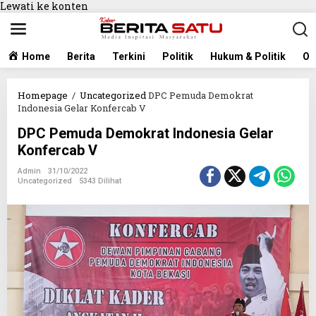
Lewati ke konten
Home
Berita
Terkini
Politik
Hukum & Politik
Ol
Homepage
/
Uncategorized
DPC Pemuda Demokrat
Indonesia Gelar Konfercab V
DPC Pemuda Demokrat Indonesia Gelar
Konfercab V
Admin
31/10/2022
Uncategorized
5343 Dilihat