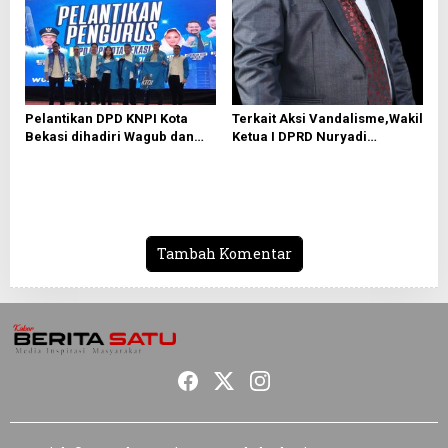
Akan dilakukan Eksekusi”
Pelantikan DPD KNPI Kota
Terkait Aksi Vandalisme,Wakil
Bekasi dihadiri Wagub dan
Ketua I DPRD Nuryadi
Walikota Bekasi
Darmawan Pinta Agar Pihak
Kepolisian Menangkap
Dalang di Balik Aksi Tersebut
Tambah Komentar