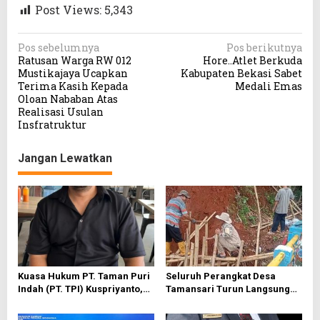
Post Views:
5,343
N
Pos sebelumnya
Pos berikutnya
Ratusan Warga RW 012
Hore..Atlet Berkuda
a
Mustikajaya Ucapkan
Kabupaten Bekasi Sabet
v
Terima Kasih Kepada
Medali Emas
Oloan Nababan Atas
i
Realisasi Usulan
g
Insfratruktur
a
Jangan Lewatkan
s
i
p
o
s
Kuasa Hukum PT. Taman Puri
Seluruh Perangkat Desa
Indah (PT. TPI) Kuspriyanto,
Tamansari Turun Langsung
“Putusan Sudah Inkrah,
Benahi Tanah Longsor di
Tanggal 7 bulan ini Tetap
Tanjakkan Tampian