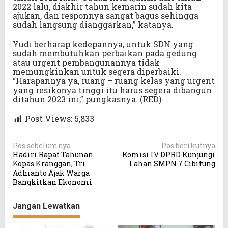
2022 lalu, diakhir tahun kemarin sudah kita
ajukan, dan responnya sangat bagus sehingga
sudah langsung dianggarkan,” katanya.
Yudi berharap kedepannya, untuk SDN yang
sudah membutuhkan perbaikan pada gedung
atau urgent pembangunannya tidak
memungkinkan untuk segera diperbaiki.
“Harapannya ya, ruang – ruang kelas yang urgent
yang resikonya tinggi itu harus segera dibangun
ditahun 2023 ini,” pungkasnya. (RED)
Post Views:
5,833
N
Pos sebelumnya
Pos berikutnya
Hadiri Rapat Tahunan
Komisi IV DPRD Kunjungi
a
Kopas Kranggan, Tri
Lahan SMPN 7 Cibitung
v
Adhianto Ajak Warga
Bangkitkan Ekonomi
i
g
Jangan Lewatkan
a