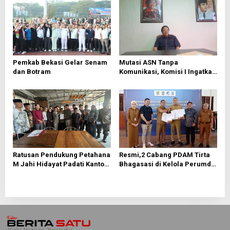
s
i
p
o
s
Pemkab Bekasi Gelar Senam
Mutasi ASN Tanpa
dan Botram
Komunikasi, Komisi I Ingatkan
Resiko Inkompetensi
Birokrasi
Ratusan Pendukung Petahana
Resmi,2 Cabang PDAM Tirta
M Jahi Hidayat Padati Kantor
Bhagasasi di Kelola Perumda
Sekretariat Panitia Pilkades
Tirta Patriot
Tamansari