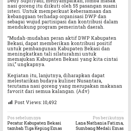
Dedy Supriyadi, menyampaikan, lomba masak
nasi goreng itu diikuti oleh 55 pasangan suami
isteri. Untuk memperkuat kebersamaan dan
kebanggaan terhadap organisasi DWP dan
sebagai wujud partisipasi dan kontribusi dalam
mendukung program pemerintah daerah.
“Mudah-mudahan peran aktif DWP Kabupaten
Bekasi, dapat memberikan kontribusi positif
untuk pembangunan Kabupaten Bekasi dan
meningkatkan tali silaturahmi untuk
memajukan Kabupaten Bekasi yang kita cintai
ini,” ungkapnya.
Kegiatan itu, lanjutnya, diharapkan dapat
melestarikan budaya kuliner Nusantara,
terutama nasi goreng yang merupakan makanan
favorit dari semua kalangan. (Adv)
Post Views:
10,492
N
Pos sebelumnya
Pos berikutnya
Pecatur Kabupaten Bekasi
Lana Nathania Fatima,
a
tambah Tiga Keping Emas
Sumbang Medali Emas