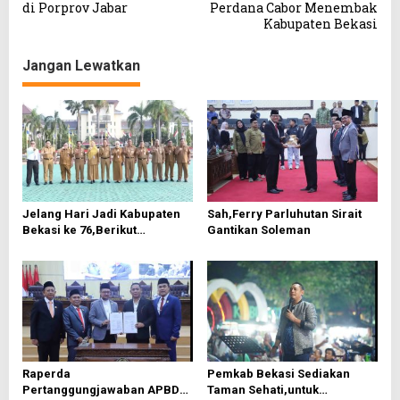
v
di Porprov Jabar
Perdana Cabor Menembak
Kabupaten Bekasi
i
g
Jangan Lewatkan
a
s
i
p
o
s
Jelang Hari Jadi Kabupaten
Sah,Ferry Parluhutan Sirait
Bekasi ke 76,Berikut
Gantikan Soleman
Roundown Acaranya
Raperda
Pemkab Bekasi Sediakan
Pertanggungjawaban APBD
Taman Sehati,untuk