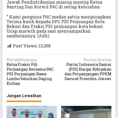
Jawab Pendistribusian masing masing Ketua
Ranting Dan Korwil PAC di setiap kelurahan.
” Kami pengurus PAC medan satria mengucapkan
Terima kasih kepada DPC PDI Perjuangan Kota
Bekasi dan Fraksi PDI perjuangan kota bekasi.
Ucap marwih pada saat menyampaikan
sambutannya. (Adh)
Post Views:
13,308
N
Pos sebelumnya
Pos berikutnya
Ketua Fraksi Pdi
Partai Indonesia Damai
a
Perjuangan Bersama PAC
(PID) Hargai Kebijakan
v
PDI Perjuangan Rawa
dan Perpanjangan PPKM
Lumbu Salurkan Daging
Darurat Presiden Jokowi
i
Kurban
g
a
Jangan Lewatkan
s
i