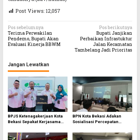
Post Views:
12,057
N
Pos sebelumnya
Pos berikutnya
Terima Perwakilan
Bupati Janjikan
a
Pendemo, Bupati Akan
Perbaikan Infrastuktur
v
Evaluasi Kinerja BBWM
Jalan Kecamatan
Tambelang Jadi Prioritas
i
g
Jangan Lewatkan
a
s
i
p
o
s
BPJS Ketenagakerjaan Kota
BPN Kota Bekasi Adakan
Bekasi Sepakat Kerjasama
Sosialisasi Percepatan
Bersama PWI Bekasi
Sertifikasi Tanah Wakaf