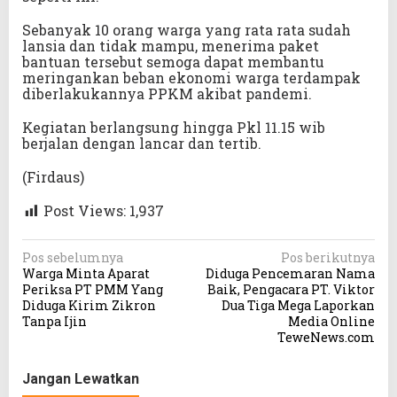
Sebanyak 10 orang warga yang rata rata sudah
lansia dan tidak mampu, menerima paket
bantuan tersebut semoga dapat membantu
meringankan beban ekonomi warga terdampak
diberlakukannya PPKM akibat pandemi.
Kegiatan berlangsung hingga Pkl 11.15 wib
berjalan dengan lancar dan tertib.
(Firdaus)
Post Views:
1,937
N
Pos sebelumnya
Pos berikutnya
Warga Minta Aparat
Diduga Pencemaran Nama
a
Periksa PT PMM Yang
Baik, Pengacara PT. Viktor
v
Diduga Kirim Zikron
Dua Tiga Mega Laporkan
Tanpa Ijin
Media Online
i
TeweNews.com
g
a
Jangan Lewatkan