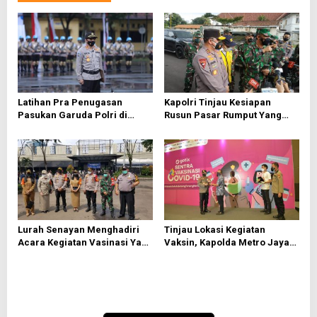
s
i
p
o
s
Latihan Pra Penugasan
Kapolri Tinjau Kesiapan
Pasukan Garuda Polri di
Rusun Pasar Rumput Yang
Tengah Pandemi Covid 19
Digunakan Sebagai
Penampungan OTG
Lurah Senayan Menghadiri
Tinjau Lokasi Kegiatan
Acara Kegiatan Vasinasi Yang
Vaksin, Kapolda Metro Jaya
di Gelar Polda Metro Jaya
Ajak Seluruh Warga Jakarta
Untuk Segera Vaksin