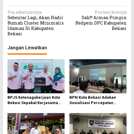
N
Pos sebelumnya
Pos berikutnya
Sebentar Lagi, Akan Hadir
Sah!!! Arman Pimpin
a
Rumah Cluster Minimalis
Redpem DPC Kabupaten
v
Idaman Di Kabupaten
Bekasi
Bekasi
i
g
Jangan Lewatkan
a
s
i
p
o
s
BPJS Ketenagakerjaan Kota
BPN Kota Bekasi Adakan
Bekasi Sepakat Kerjasama
Sosialisasi Percepatan
Bersama PWI Bekasi
Sertifikasi Tanah Wakaf