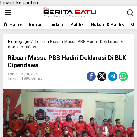
Lewati ke konten
Home
Berita
Terkini
Politik
Hukum & Politik
Ol
Homepage
/
Terkini
Ribuan Massa PBB Hadiri Deklarasi Di
BLK Cipendawa
Ribuan Massa PBB Hadiri Deklarasi Di BLK
Cipendawa
Admin
27/01/2022
Terkini
15803 Dilihat