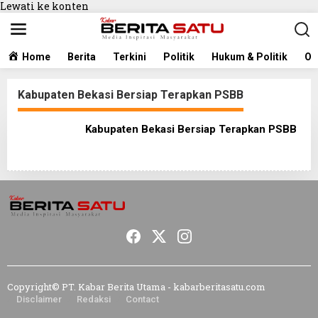
Lewati ke konten
Home
Berita
Terkini
Politik
Hukum & Politik
Ol
Kabupaten Bekasi Bersiap Terapkan PSBB
Kabupaten Bekasi Bersiap Terapkan PSBB
Copyright© PT. Kabar Berita Utama - kabarberitasatu.com
Disclaimer
Redaksi
Contact