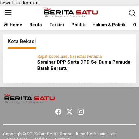
Lewati ke konten
Home
Berita
Terkini
Politik
Hukum & Politik
Ol
Kota Bekasi
Rapat Koordinasi Nasional Pertama
Seminar DPP Serta DPD Se-Dunia Pemuda
Batak Bersatu
Copyright© PT. Kabar Berita Utama - kabarberitasatu.com