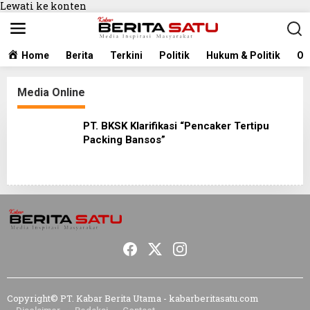
Lewati ke konten
Home
Berita
Terkini
Politik
Hukum & Politik
Ol
Media Online
PT. BKSK Klarifikasi “Pencaker Tertipu
Packing Bansos”
Copyright© PT. Kabar Berita Utama - kabarberitasatu.com