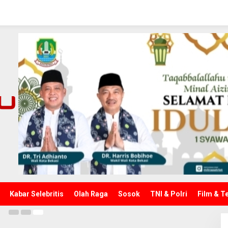
Salurkan Bantuan untuk
gbungin
02
Kabar Selebritis
Olah Raga
Sosok
TNI & Polri
Film & T