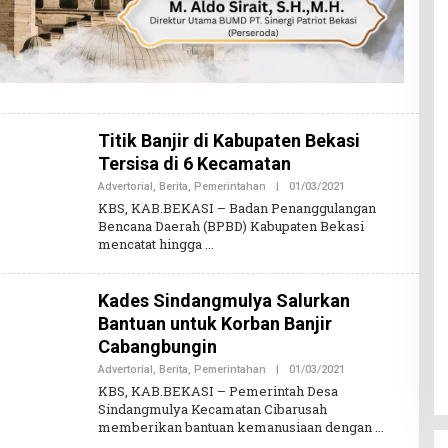
Titik Banjir di Kabupaten Bekasi
Tersisa di 6 Kecamatan
Advertorial
,
Berita
,
Pemerintahan
|
01/03/2021
O
L
KBS, KAB.BEKASI – Badan Penanggulangan
E
Bencana Daerah (BPBD) Kabupaten Bekasi
H
mencatat hingga
K
A
B
A
Kades Sindangmulya Salurkan
R
B
Bantuan untuk Korban Banjir
E
R
Cabangbungin
I
T
Advertorial
,
Berita
,
Pemerintahan
|
01/03/2021
O
A
L
KBS, KAB.BEKASI – Pemerintah Desa
S
E
Sindangmulya Kecamatan Cibarusah
A
H
memberikan bantuan kemanusiaan dengan
T
K
U
A