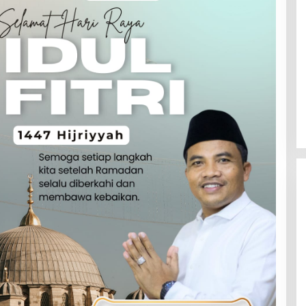
R
I
T
A
S
A
T
U