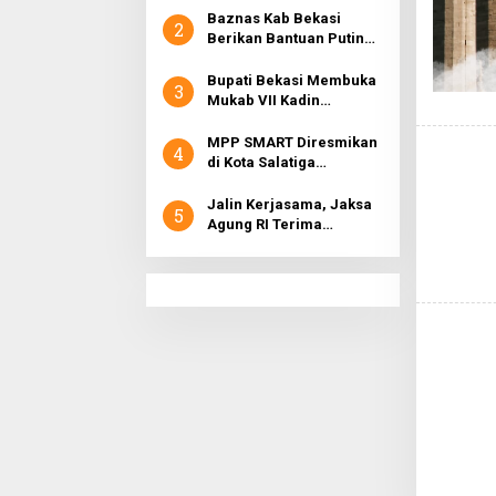
Jelang Ramadhan 1442
Baznas Kab Bekasi
2
H
Berikan Bantuan Puting
Beliung Di Desa
Tamansari
Bupati Bekasi Membuka
3
Mukab VII Kadin
Kabupaten Bekasi
MPP SMART Diresmikan
4
di Kota Salatiga
Permudah Pelayanan
Bagi Kaum Rentan
Jalin Kerjasama, Jaksa
5
Agung RI Terima
Kunjungan Menteri KKP