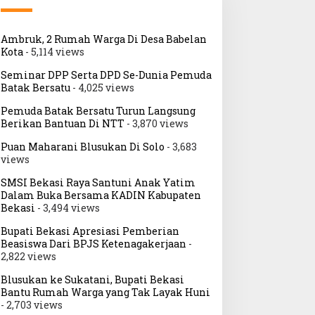
Ambruk, 2 Rumah Warga Di Desa Babelan
Kota
- 5,114 views
eses II DPRD Kota Bekasi
Sidang Perdana
Seminar DPP Serta DPD Se-Dunia Pemuda
oddy Sukmawirawan di RT
Praperadilan Lambok
Batak Bersatu
- 4,025 views
1 RW 06 Mustikasari Serap
Nababan Pihak Termohon
Pemuda Batak Bersatu Turun Langsung
spirasi Insfratruktur
Tidak Hadir Sidang ditunda
Berikan Bantuan Di NTT
- 3,870 views
ingkungan
Pekan Depan
Puan Maharani Blusukan Di Solo
- 3,683
views
SMSI Bekasi Raya Santuni Anak Yatim
Dalam Buka Bersama KADIN Kabupaten
Bekasi
- 3,494 views
Bupati Bekasi Apresiasi Pemberian
Beasiswa Dari BPJS Ketenagakerjaan
-
2,822 views
Blusukan ke Sukatani, Bupati Bekasi
Bantu Rumah Warga yang Tak Layak Huni
- 2,703 views