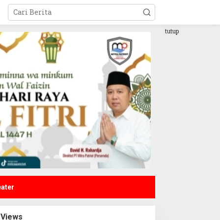
tutup
Advertorial
,
Berita
,
Pemerintahan
Forum Anak Kabupaten Bekasi Ge
Healing
/03/2021
eater
Views