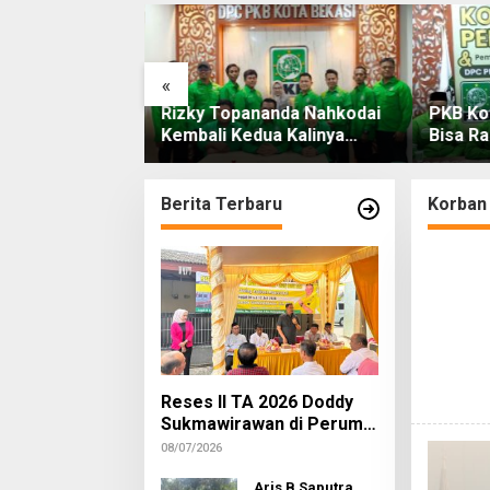
«
ana
Rizky Topananda Nahkodai
PKB Ko
n Lambok
Kembali Kedua Kalinya
Bisa Ra
ak Termohon
Menjadi Ketua DPC PKB
Pileg N
Sidang ditunda
Kota Bekasi
n
Berita Terbaru
Korban 
Reses II TA 2026 Doddy
Sukmawirawan di Perum
Kodam Mustikajaya
08/07/2026
Warga Usulkan Sarana
Infrastruktur
Aris B Saputra