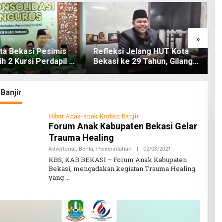
»
ta Bekasi Pesimis
Refleksi Jelang HUT Kota
R
ih 2 Kursi Perdapil di
Bekasi ke 29 Tahun, Gilang :
D
anti
“Harapkan Pemkot Bekasi
0
Akan Lebih Serius, Konsen
A
Membangun Infrastruktur
l
Banjir
yang Berkualitas dan Tepat
Sasaran Sesuai Kebutuhan
Hibur Anak-anak Korban Banjir
Masyarakat”
Forum Anak Kabupaten Bekasi Gelar
Trauma Healing
Advertorial
,
Berita
,
Pemerintahan
|
02/03/2021
O
L
KBS, KAB.BEKASI – Forum Anak Kabupaten
E
Bekasi, mengadakan kegiatan Trauma Healing
H
yang
K
A
B
A
R
B
E