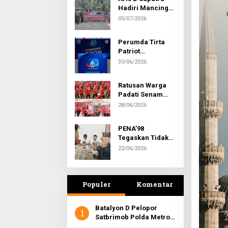
Hadiri Mancing
Bersama Warga
05/07/2026
RW 027 Bojong
Rawalumbu dan
Perumda Tirta
Warga Perum
Patriot
Metropolitan di
Luncurkan
30/06/2026
Cipeundeuy
Aplikasi Digital
Ratusan Warga
Padati Senam
Bersama
28/06/2026
Pengurus PAC
dan Ranting PDI
PENA’98
Perjuangan
Tegaskan Tidak
Rawalumbu
Memiliki Media
22/06/2026
Massa
Cetak/Online
Populer
Komentar
Batalyon D Pelopor
1
Satbrimob Polda Metro
Jaya Gelar Syukuran