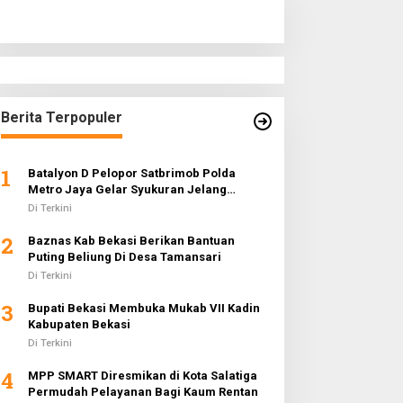
Berita Terpopuler
1
Batalyon D Pelopor Satbrimob Polda
Metro Jaya Gelar Syukuran Jelang
Ramadhan 1442 H
Di Terkini
2
Baznas Kab Bekasi Berikan Bantuan
Puting Beliung Di Desa Tamansari
Di Terkini
3
Bupati Bekasi Membuka Mukab VII Kadin
Kabupaten Bekasi
Di Terkini
4
MPP SMART Diresmikan di Kota Salatiga
Permudah Pelayanan Bagi Kaum Rentan